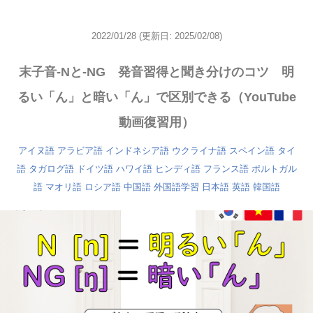
2022/01/28
(更新日: 2025/02/08)
末子音-Nと-NG 発音習得と聞き分けのコツ 明
るい「ん」と暗い「ん」で区別できる（YouTube
動画復習用）
アイヌ語
アラビア語
インドネシア語
ウクライナ語
スペイン語
タイ
語
タガログ語
ドイツ語
ハワイ語
ヒンディ語
フランス語
ポルトガル
語
マオリ語
ロシア語
中国語
外国語学習
日本語
英語
韓国語