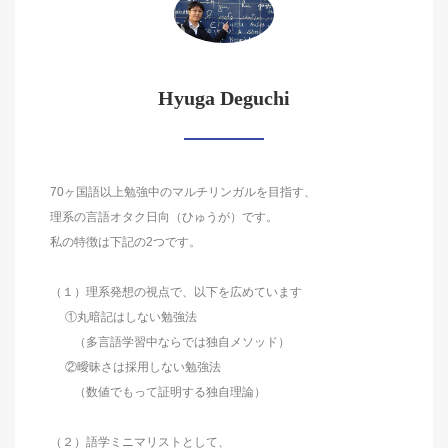
Hyuga Deguchi
70ヶ国語以上勉強中のマルチリンガルを目指す、
理系の言語オタク日向（ひゅうが）です。
私の特徴は下記の2つです。
（１）理系発想の視点で、以下を広めています
①丸暗記はしない勉強法
（多言語学習中ならでは独自メソッド）
②曖昧さは採用しない勉強法
（数値でもって証明する独自理論）
（２）語学ミニマリストとして、