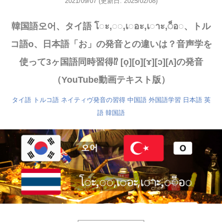
2021/09/07
(更新日: 2025/02/08)
韓国語오어、タイ語 โ◌ะ,◌◌,เ◌อะ,เ◌าะ,◌็อ◌、トル
コ語o、日本語「お」の発音との違いは？音声学を
使って3ヶ国語同時習得⁉ [o̞][o][ɤ][ɔ][ʌ]の発音
（YouTube動画テキスト版）
タイ語
トルコ語
ネイティヴ発音の習得
中国語
外国語学習
日本語
英
語
韓国語