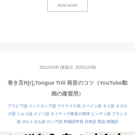
READ MORE
2021/01/05
(更新日: 2025/12/08)
巻き舌R[r],Tongue Trill 発音のコツ（YouTube動
画の復習用）
アラビア語
インドネシア語
ウクライナ語
スペイン語
タイ語
タガロ
グ語
トルコ語
ドイツ語
ネイティヴ発音の習得
ヒンディ語
フランス
語
ポルトガル語
ロシア語
外国語学習
日本語
英語
韓国語