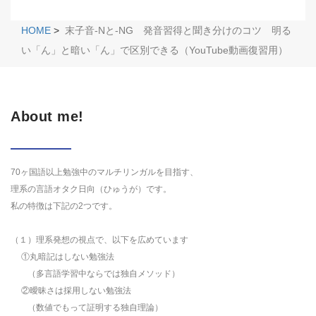
HOME
>
末子音-Nと-NG 発音習得と聞き分けのコツ 明る
い「ん」と暗い「ん」で区別できる（YouTube動画復習用）
About me!
70ヶ国語以上勉強中のマルチリンガルを目指す、
理系の言語オタク日向（ひゅうが）です。
私の特徴は下記の2つです。
（１）理系発想の視点で、以下を広めています
①丸暗記はしない勉強法
（多言語学習中ならでは独自メソッド）
②曖昧さは採用しない勉強法
（数値でもって証明する独自理論）