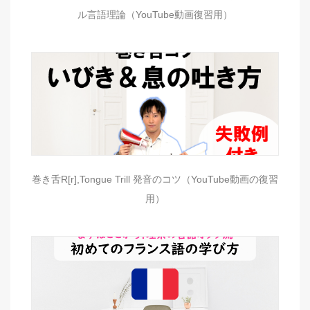
ル言語理論（YouTube動画復習用）
巻き舌R[r],Tongue Trill 発音のコツ（YouTube動画の復習
用）