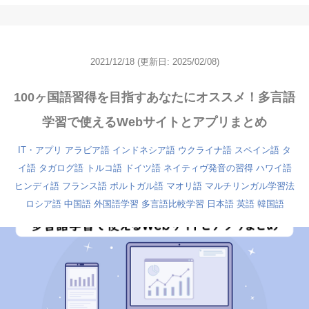
2021/12/18
(更新日: 2025/02/08)
100ヶ国語習得を目指すあなたにオススメ！多言語
学習で使えるWebサイトとアプリまとめ
IT・アプリ
アラビア語
インドネシア語
ウクライナ語
スペイン語
タ
イ語
タガログ語
トルコ語
ドイツ語
ネイティヴ発音の習得
ハワイ語
ヒンディ語
フランス語
ポルトガル語
マオリ語
マルチリンガル学習法
ロシア語
中国語
外国語学習
多言語比較学習
日本語
英語
韓国語