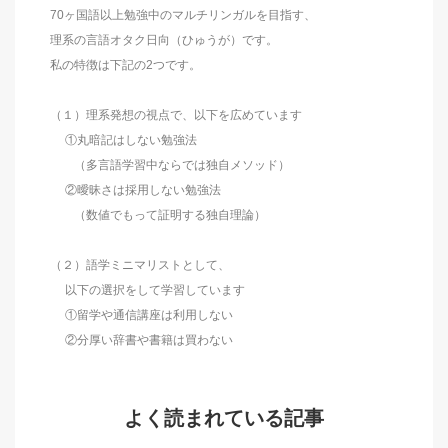
70ヶ国語以上勉強中のマルチリンガルを目指す、
理系の言語オタク日向（ひゅうが）です。
私の特徴は下記の2つです。
（１）理系発想の視点で、以下を広めています
①丸暗記はしない勉強法
（多言語学習中ならでは独自メソッド）
②曖昧さは採用しない勉強法
（数値でもって証明する独自理論）
（２）語学ミニマリストとして、
以下の選択をして学習しています
①留学や通信講座は利用しない
②分厚い辞書や書籍は買わない
よく読まれている記事