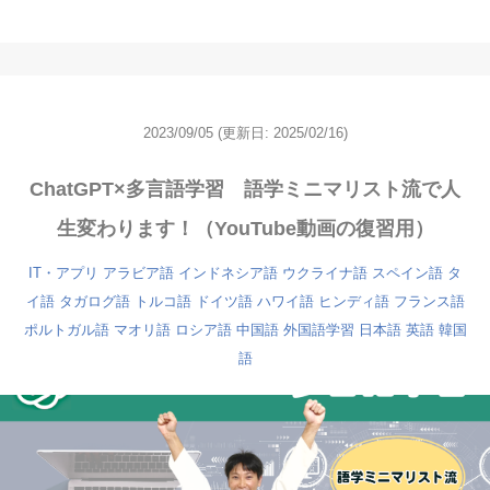
2023/09/05
(更新日: 2025/02/16)
ChatGPT×多言語学習 語学ミニマリスト流で人
生変わります！（YouTube動画の復習用）
IT・アプリ
アラビア語
インドネシア語
ウクライナ語
スペイン語
タ
イ語
タガログ語
トルコ語
ドイツ語
ハワイ語
ヒンディ語
フランス語
ポルトガル語
マオリ語
ロシア語
中国語
外国語学習
日本語
英語
韓国
語