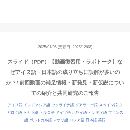
2025/01/06
(更新日: 2025/12/08)
スライド（PDF）【動画復習用・ラボトーク】な
ぜアイヌ語・日本語の成り立ちに誤解が多いの
か？/ 前回動画の補足情報・新発見・新仮説につい
ての紹介と共同研究のご報告
アイヌ語
インドネシア語
ウクライナ語
グアラニー語
スペイン語
タ
ガログ語
トカラ語
トルコ語
ドイツ語
ハワイ語
ヒンディ語
フランス
語
ポルトガル語
マオリ語
ロシア語
日本語
英語