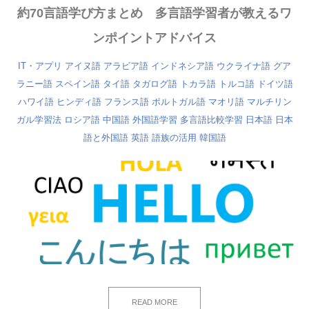
約70言語学び方まとめ 多言語学習者が教えるワ
ンポイントアドバイス
IT・アプリ
アイヌ語
アラビア語
インドネシア語
ウクライナ語
グア
ラニー語
スペイン語
タイ語
タガログ語
トカラ語
トルコ語
ドイツ語
ハワイ語
ヒンディ語
フランス語
ポルトガル語
マオリ語
マルチリン
ガル学習法
ロシア語
中国語
外国語学習
多言語比較学習
日本語
日本
語と外国語
英語
語族の活用
韓国語
READ MORE