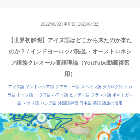
2022/08/02
(更新日: 2026/04/22)
【世界初解明】アイヌ語はどこから来たのか来た
のか？ / インドヨーロッパ語族・オーストロネシ
ア語族クレオール言語理論（YouTube動画復習
用）
アイヌ語
インドネシア語
グアラニー語
スペイン語
タガログ語
トカ
ラ語
ドイツ語
ニヴフ語
ハワイ語
ヒンディ語
フランス語
ポルトガル
語
マオリ語
ロシア語
外国語学習
日本語
英語
語族の活用