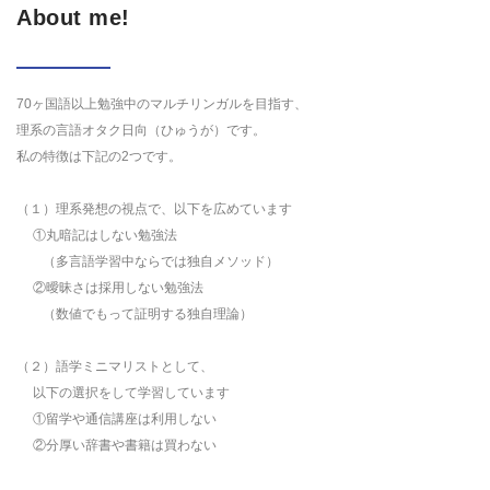
About me!
70ヶ国語以上勉強中のマルチリンガルを目指す、
理系の言語オタク日向（ひゅうが）です。
私の特徴は下記の2つです。
（１）理系発想の視点で、以下を広めています
①丸暗記はしない勉強法
（多言語学習中ならでは独自メソッド）
②曖昧さは採用しない勉強法
（数値でもって証明する独自理論）
（２）語学ミニマリストとして、
以下の選択をして学習しています
①留学や通信講座は利用しない
②分厚い辞書や書籍は買わない