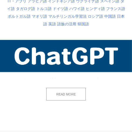
IT・アプリ
アラビア語
インドネシア語
ウクライナ語
スペイン語
タ
イ語
タガログ語
トルコ語
ドイツ語
ハワイ語
ヒンディ語
フランス語
ポルトガル語
マオリ語
マルチリンガル学習法
ロシア語
中国語
日本
語
英語
語族の活用
韓国語
READ MORE