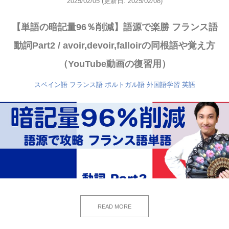
2025/02/05
(更新日: 2025/02/08)
【単語の暗記量96％削減】語源で楽勝 フランス語
動詞Part2 / avoir,devoir,falloirの同根語や覚え方
（YouTube動画の復習用）
スペイン語
フランス語
ポルトガル語
外国語学習
英語
READ MORE