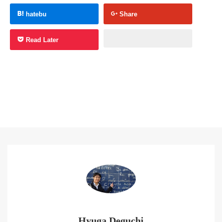
hatebu
Share
Read Later
Hyuga Deguchi