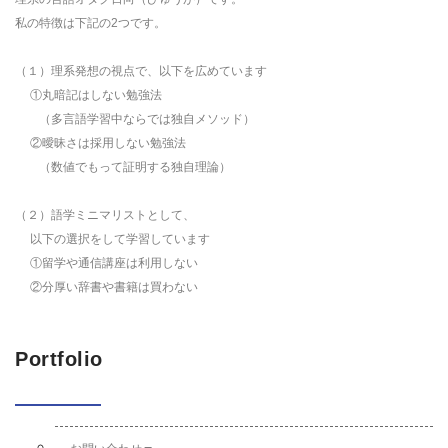
私の特徴は下記の2つです。
（１）理系発想の視点で、以下を広めています
①丸暗記はしない勉強法
（多言語学習中ならでは独自メソッド）
②曖昧さは採用しない勉強法
（数値でもって証明する独自理論）
（２）語学ミニマリストとして、
以下の選択をして学習しています
①留学や通信講座は利用しない
②分厚い辞書や書籍は買わない
Portfolio