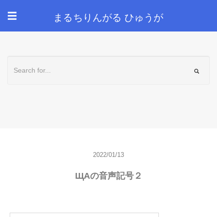
まるちりんがる ひゅうが
☰
2022/01/13
ЩАの音声記号２