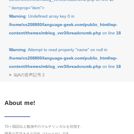
" itemprop="item">
Warning
: Undefined array key 0 in
/home/xs208800/language-geek.com/public_html/wp-
content/themes/mblog_ver3/breadcrumb.php
on line
18
Warning
: Attempt to read property "name" on null in
/home/xs208800/language-geek.com/public_html/wp-
content/themes/mblog_ver3/breadcrumb.php
on line
18
>
ЩАの音声記号２
About me!
70ヶ国語以上勉強中のマルチリンガルを目指す、
理系の言語オタク日向（ひゅうが）です。