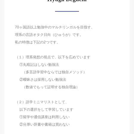
70ヶ国語以上勉強中のマルチリンガルを目指す、
理系の言語オタク日向（ひゅうが）です。
私の特徴は下記の2つです。
（１）理系発想の視点で、以下を広めています
①丸暗記はしない勉強法
（多言語学習中ならでは独自メソッド）
②曖昧さは採用しない勉強法
（数値でもって証明する独自理論）
（２）語学ミニマリストとして、
以下の選択をして学習しています
①留学や通信講座は利用しない
②分厚い辞書や書籍は買わない