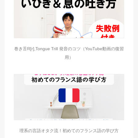
巻き舌R[r],Tongue Trill 発音のコツ（YouTube動画の復習
用）
理系の言語オタク流！初めてのフランス語の学び方