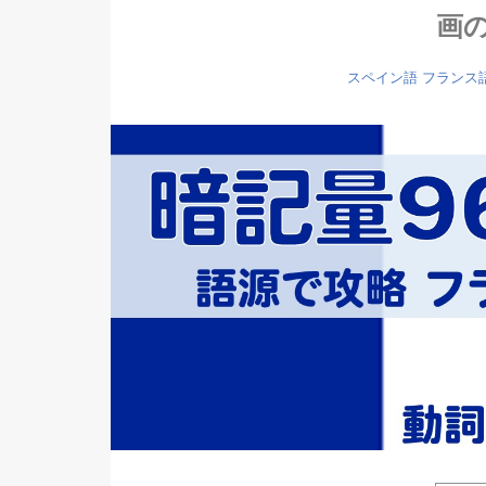
画
スペイン語
フランス