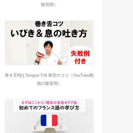
復習用）
巻き舌R[r],Tongue Trill 発音のコツ（YouTube動
画の復習用）