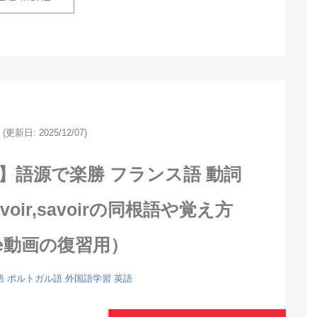
(更新日: 2025/12/07)
】語源で楽勝 フランス語 動詞
r,pouvoir,savoirの同根語や覚え方
be動画の復習用）
語
ポルトガル語
外国語学習
英語