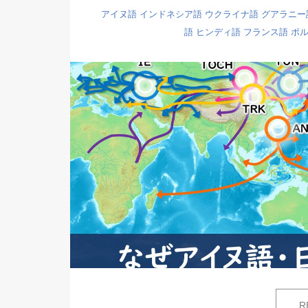
アイヌ語
インドネシア語
ウクライナ語
グアラニー
語
ヒンディ語
フランス語
ポ
R