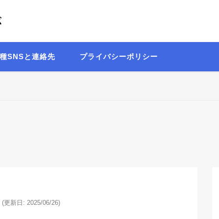
が
Written by 理系の言語オタク 出口日向
種SNSと連絡先
プライバシーポリシー
(更新日: 2025/06/26)