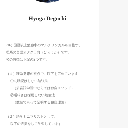
Hyuga Deguchi
70ヶ国語以上勉強中のマルチリンガルを目指す、
理系の言語オタク日向（ひゅうが）です。
私の特徴は下記の2つです。
（１）理系発想の視点で、以下を広めています
①丸暗記はしない勉強法
（多言語学習中ならでは独自メソッド）
②曖昧さは採用しない勉強法
（数値でもって証明する独自理論）
（２）語学ミニマリストとして、
以下の選択をして学習しています