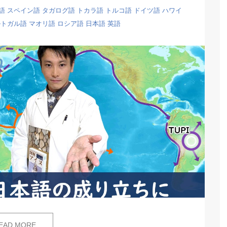
語
スペイン語
タガログ語
トカラ語
トルコ語
ドイツ語
ハワイ
ルトガル語
マオリ語
ロシア語
日本語
英語
EAD MORE