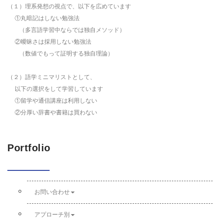
（１）理系発想の視点で、以下を広めています
①丸暗記はしない勉強法
（多言語学習中ならでは独自メソッド）
②曖昧さは採用しない勉強法
（数値でもって証明する独自理論）
（２）語学ミニマリストとして、
以下の選択をして学習しています
①留学や通信講座は利用しない
②分厚い辞書や書籍は買わない
Portfolio
お問い合わせ
アプローチ別