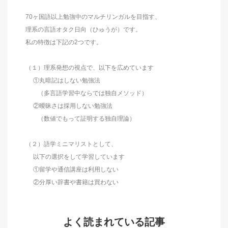
70ヶ国語以上勉強中のマルチリンガルを目指す、
理系の言語オタク日向（ひゅうが）です。
私の特徴は下記の2つです。
（１）理系発想の視点で、以下を広めています
①丸暗記はしない勉強法
（多言語学習中ならでは独自メソッド）
②曖昧さは採用しない勉強法
（数値でもって証明する独自理論）
（２）語学ミニマリストとして、
以下の選択をして学習しています
①留学や通信講座は利用しない
②分厚い辞書や書籍は買わない
よく読まれている記事