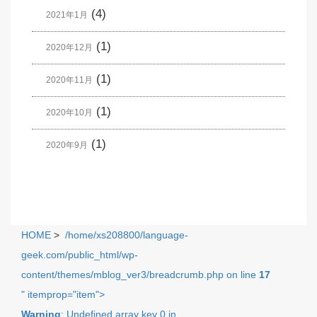
(4)
2021年1月
(1)
2020年12月
(1)
2020年11月
(1)
2020年10月
(1)
2020年9月
HOME
>
/home/xs208800/language-
geek.com/public_html/wp-
content/themes/mblog_ver3/breadcrumb.php on line
17
" itemprop="item">
Warning
: Undefined array key 0 in