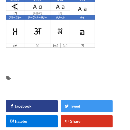
facebook
Tweet
hatebu
Share