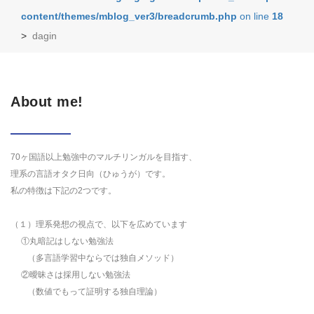
content/themes/mblog_ver3/breadcrumb.php
on line
18
>
dagin
About me!
70ヶ国語以上勉強中のマルチリンガルを目指す、
理系の言語オタク日向（ひゅうが）です。
私の特徴は下記の2つです。
（１）理系発想の視点で、以下を広めています
①丸暗記はしない勉強法
（多言語学習中ならでは独自メソッド）
②曖昧さは採用しない勉強法
（数値でもって証明する独自理論）