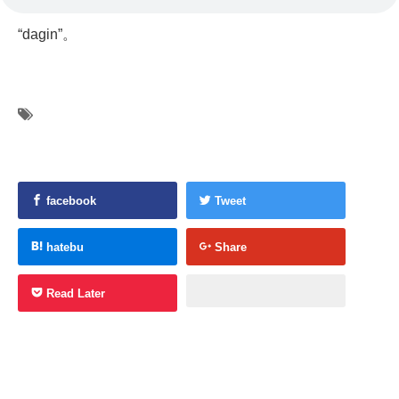
“dagin”。
facebook
Tweet
hatebu
Share
Read Later