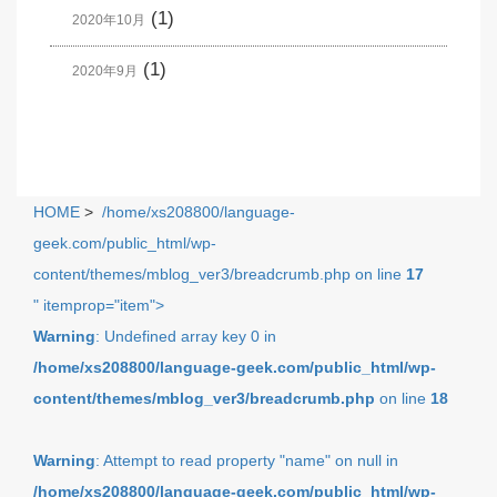
(1)
2020年10月
(1)
2020年9月
HOME
>
/home/xs208800/language-
geek.com/public_html/wp-
content/themes/mblog_ver3/breadcrumb.php on line
17
" itemprop="item">
Warning
: Undefined array key 0 in
/home/xs208800/language-geek.com/public_html/wp-
content/themes/mblog_ver3/breadcrumb.php
on line
18
Warning
: Attempt to read property "name" on null in
/home/xs208800/language-geek.com/public_html/wp-