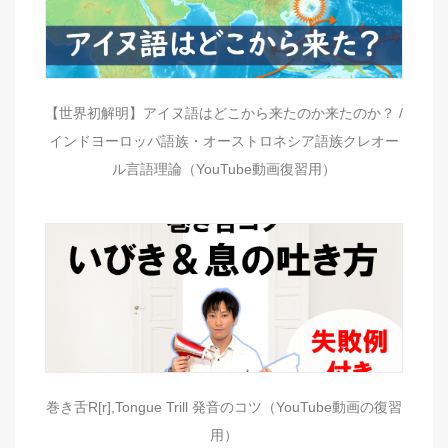
【世界初解明】アイヌ語はどこから来たのか来たのか？ /
インドヨーロッパ語族・オーストロネシア語族クレオー
ル言語理論（YouTube動画復習用）
巻き舌R[r],Tongue Trill 発音のコツ（YouTube動画の復習
用）