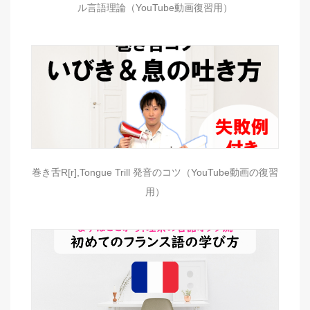
ル言語理論（YouTube動画復習用）
巻き舌R[r],Tongue Trill 発音のコツ（YouTube動画の復習
用）