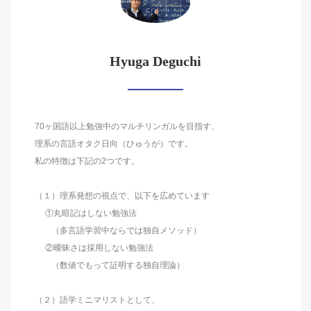
Hyuga Deguchi
70ヶ国語以上勉強中のマルチリンガルを目指す、
理系の言語オタク日向（ひゅうが）です。
私の特徴は下記の2つです。
（１）理系発想の視点で、以下を広めています
①丸暗記はしない勉強法
（多言語学習中ならでは独自メソッド）
②曖昧さは採用しない勉強法
（数値でもって証明する独自理論）
（２）語学ミニマリストとして、