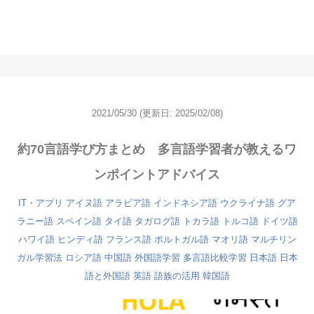
2021/05/30
(更新日: 2025/02/08)
約70言語学び方まとめ 多言語学習者が教えるワ
ンポイントアドバイス
IT・アプリ
アイヌ語
アラビア語
インドネシア語
ウクライナ語
グア
ラニー語
スペイン語
タイ語
タガログ語
トカラ語
トルコ語
ドイツ語
ハワイ語
ヒンディ語
フランス語
ポルトガル語
マオリ語
マルチリン
ガル学習法
ロシア語
中国語
外国語学習
多言語比較学習
日本語
日本
語と外国語
英語
語族の活用
韓国語