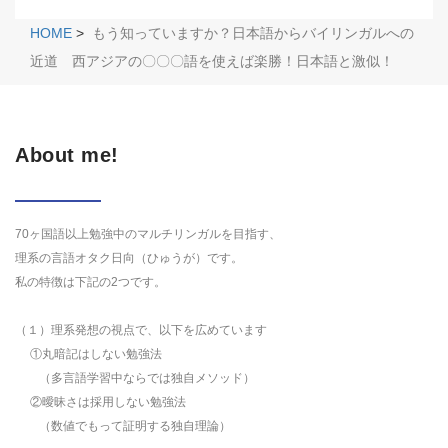
HOME
>
もう知っていますか？日本語からバイリンガルへの
近道 西アジアの〇〇〇語を使えば楽勝！日本語と激似！
About me!
70ヶ国語以上勉強中のマルチリンガルを目指す、
理系の言語オタク日向（ひゅうが）です。
私の特徴は下記の2つです。
（１）理系発想の視点で、以下を広めています
①丸暗記はしない勉強法
（多言語学習中ならでは独自メソッド）
②曖昧さは採用しない勉強法
（数値でもって証明する独自理論）