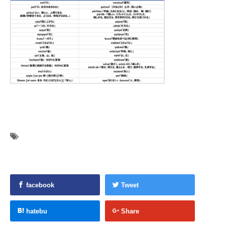
facebook
Tweet
hatebu
Share