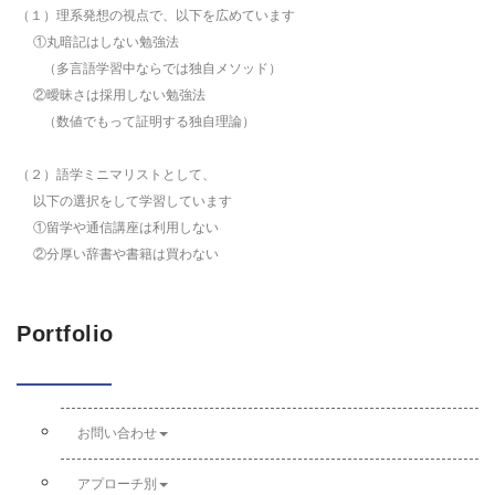
（１）理系発想の視点で、以下を広めています
①丸暗記はしない勉強法
（多言語学習中ならでは独自メソッド）
②曖昧さは採用しない勉強法
（数値でもって証明する独自理論）
（２）語学ミニマリストとして、
以下の選択をして学習しています
①留学や通信講座は利用しない
②分厚い辞書や書籍は買わない
Portfolio
お問い合わせ
アプローチ別