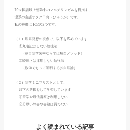
70ヶ国語以上勉強中のマルチリンガルを目指す、
理系の言語オタク日向（ひゅうが）です。
私の特徴は下記の2つです。
（１）理系発想の視点で、以下を広めています
①丸暗記はしない勉強法
（多言語学習中ならでは独自メソッド）
②曖昧さは採用しない勉強法
（数値でもって証明する独自理論）
（２）語学ミニマリストとして、
以下の選択をして学習しています
①留学や通信講座は利用しない
②分厚い辞書や書籍は買わない
よく読まれている記事