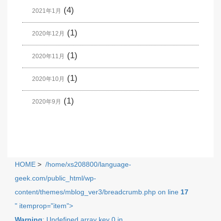
(4)
2021年1月
(1)
2020年12月
(1)
2020年11月
(1)
2020年10月
(1)
2020年9月
HOME
>
/home/xs208800/language-
geek.com/public_html/wp-
content/themes/mblog_ver3/breadcrumb.php on line
17
" itemprop="item">
Warning
: Undefined array key 0 in