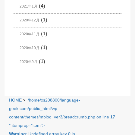
(4)
2021年1月
(1)
2020年12月
(1)
2020年11月
(1)
2020年10月
(1)
2020年9月
HOME
>
/home/xs208800/language-
geek.com/public_html/wp-
content/themes/mblog_ver3/breadcrumb.php on line
17
" itemprop="item">
Warning
: Undefined array key 0 in