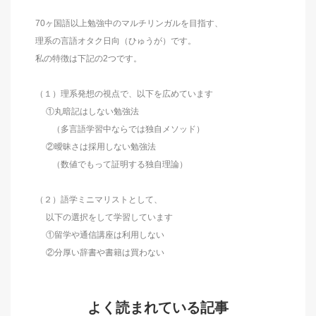
70ヶ国語以上勉強中のマルチリンガルを目指す、
理系の言語オタク日向（ひゅうが）です。
私の特徴は下記の2つです。
（１）理系発想の視点で、以下を広めています
①丸暗記はしない勉強法
（多言語学習中ならでは独自メソッド）
②曖昧さは採用しない勉強法
（数値でもって証明する独自理論）
（２）語学ミニマリストとして、
以下の選択をして学習しています
①留学や通信講座は利用しない
②分厚い辞書や書籍は買わない
よく読まれている記事