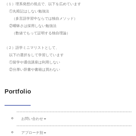
（１）理系発想の視点で、以下を広めています
①丸暗記はしない勉強法
（多言語学習中ならでは独自メソッド）
②曖昧さは採用しない勉強法
（数値でもって証明する独自理論）
（２）語学ミニマリストとして、
以下の選択をして学習しています
①留学や通信講座は利用しない
②分厚い辞書や書籍は買わない
Portfolio
お問い合わせ
アプローチ別