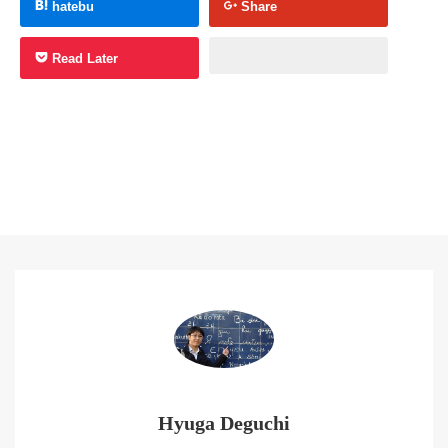
hatebu
Share
Read Later
Hyuga Deguchi