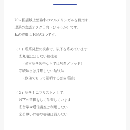
70ヶ国語以上勉強中のマルチリンガルを目指す、
理系の言語オタク日向（ひゅうが）です。
私の特徴は下記の2つです。
（１）理系発想の視点で、以下を広めています
①丸暗記はしない勉強法
（多言語学習中ならでは独自メソッド）
②曖昧さは採用しない勉強法
（数値でもって証明する独自理論）
（２）語学ミニマリストとして、
以下の選択をして学習しています
①留学や通信講座は利用しない
②分厚い辞書や書籍は買わない