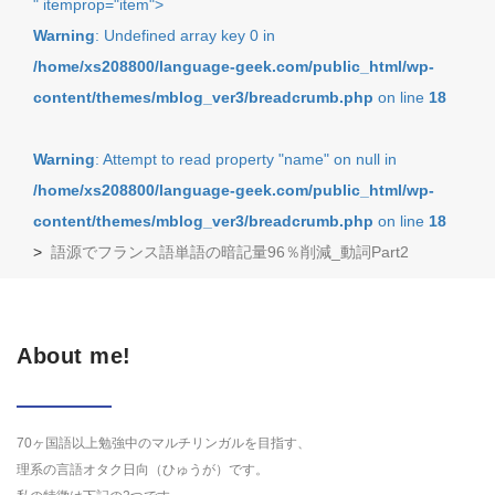
" itemprop="item">
Warning
: Undefined array key 0 in
/home/xs208800/language-geek.com/public_html/wp-
content/themes/mblog_ver3/breadcrumb.php
on line
18
Warning
: Attempt to read property "name" on null in
/home/xs208800/language-geek.com/public_html/wp-
content/themes/mblog_ver3/breadcrumb.php
on line
18
>
語源でフランス語単語の暗記量96％削減_動詞Part2
About me!
70ヶ国語以上勉強中のマルチリンガルを目指す、
理系の言語オタク日向（ひゅうが）です。