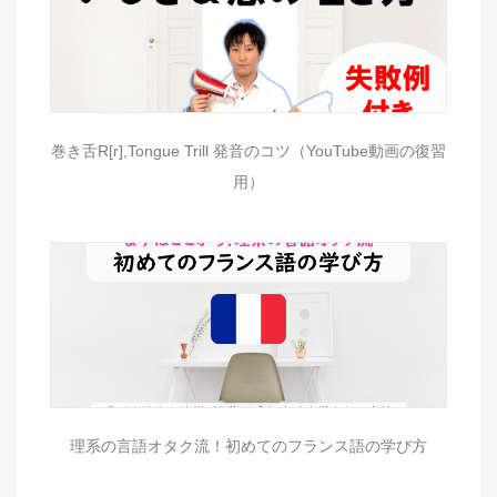
巻き舌R[r],Tongue Trill 発音のコツ（YouTube動画の復習
用）
理系の言語オタク流！初めてのフランス語の学び方