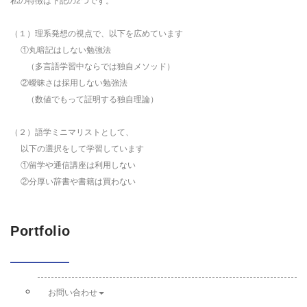
私の特徴は下記の2つです。
（１）理系発想の視点で、以下を広めています
①丸暗記はしない勉強法
（多言語学習中ならでは独自メソッド）
②曖昧さは採用しない勉強法
（数値でもって証明する独自理論）
（２）語学ミニマリストとして、
以下の選択をして学習しています
①留学や通信講座は利用しない
②分厚い辞書や書籍は買わない
Portfolio
お問い合わせ