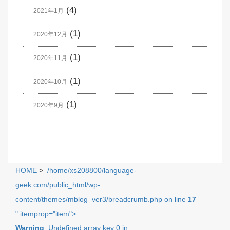
(4)
2021年1月
(1)
2020年12月
(1)
2020年11月
(1)
2020年10月
(1)
2020年9月
HOME
>
/home/xs208800/language-
geek.com/public_html/wp-
content/themes/mblog_ver3/breadcrumb.php on line
17
" itemprop="item">
Warning
: Undefined array key 0 in