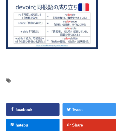
facebook
Tweet
hatebu
Share