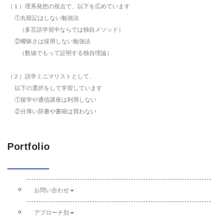
（１）理系発想の視点で、以下を広めています
①丸暗記はしない勉強法
（多言語学習中ならでは独自メソッド）
②曖昧さは採用しない勉強法
（数値でもって証明する独自理論）
（２）語学ミニマリストとして、
以下の選択をして学習しています
①留学や通信講座は利用しない
②分厚い辞書や書籍は買わない
Portfolio
お問い合わせ
アプローチ別