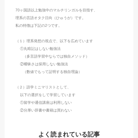
70ヶ国語以上勉強中のマルチリンガルを目指す、
理系の言語オタク日向（ひゅうが）です。
私の特徴は下記の2つです。
（１）理系発想の視点で、以下を広めています
①丸暗記はしない勉強法
（多言語学習中ならでは独自メソッド）
②曖昧さは採用しない勉強法
（数値でもって証明する独自理論）
（２）語学ミニマリストとして、
以下の選択をして学習しています
①留学や通信講座は利用しない
②分厚い辞書や書籍は買わない
よく読まれている記事