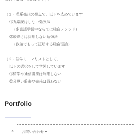
（１）理系発想の視点で、以下を広めています
①丸暗記はしない勉強法
（多言語学習中ならでは独自メソッド）
②曖昧さは採用しない勉強法
（数値でもって証明する独自理論）
（２）語学ミニマリストとして、
以下の選択をして学習しています
①留学や通信講座は利用しない
②分厚い辞書や書籍は買わない
Portfolio
お問い合わせ