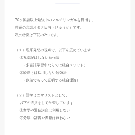
70ヶ国語以上勉強中のマルチリンガルを目指す、
理系の言語オタク日向（ひゅうが）です。
私の特徴は下記の2つです。
（１）理系発想の視点で、以下を広めています
①丸暗記はしない勉強法
（多言語学習中ならでは独自メソッド）
②曖昧さは採用しない勉強法
（数値でもって証明する独自理論）
（２）語学ミニマリストとして、
以下の選択をして学習しています
①留学や通信講座は利用しない
②分厚い辞書や書籍は買わない