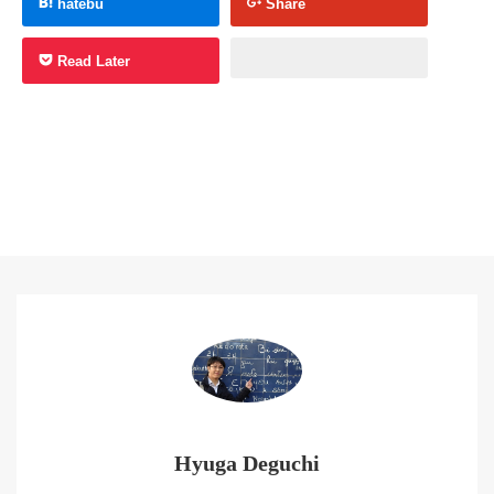
hatebu
Share
Read Later
Hyuga Deguchi