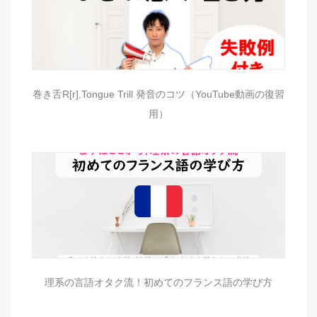
巻き舌R[r],Tongue Trill 発音のコツ（YouTube動画の復習
用）
理系の言語オタク流！初めてのフランス語の学び方