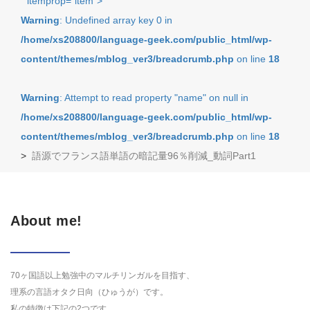
" itemprop="item">
Warning
: Undefined array key 0 in
/home/xs208800/language-geek.com/public_html/wp-
content/themes/mblog_ver3/breadcrumb.php
on line
18
Warning
: Attempt to read property "name" on null in
/home/xs208800/language-geek.com/public_html/wp-
content/themes/mblog_ver3/breadcrumb.php
on line
18
>
語源でフランス語単語の暗記量96％削減_動詞Part1
About me!
70ヶ国語以上勉強中のマルチリンガルを目指す、
理系の言語オタク日向（ひゅうが）です。
私の特徴は下記の2つです。