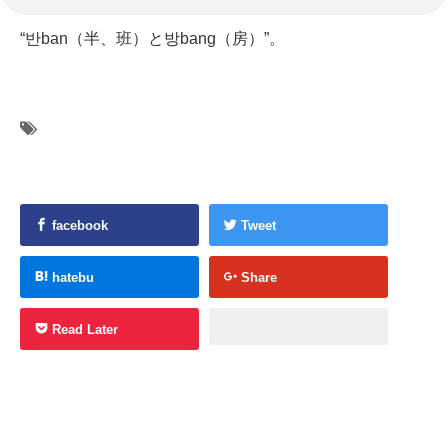
“반ban（半、班）と방bang（房）”。
facebook
Tweet
hatebu
Share
Read Later