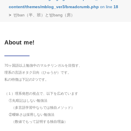
content/themes/mblog_ver3/breadcrumb.php
on line
18
>
반ban（半、班）と방bang（房）
About me!
70ヶ国語以上勉強中のマルチリンガルを目指す、
理系の言語オタク日向（ひゅうが）です。
私の特徴は下記の2つです。
（１）理系発想の視点で、以下を広めています
①丸暗記はしない勉強法
（多言語学習中ならでは独自メソッド）
②曖昧さは採用しない勉強法
（数値でもって証明する独自理論）