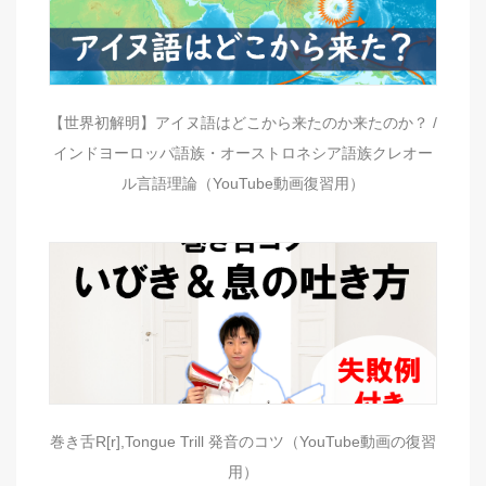
【世界初解明】アイヌ語はどこから来たのか来たのか？ /
インドヨーロッパ語族・オーストロネシア語族クレオー
ル言語理論（YouTube動画復習用）
巻き舌R[r],Tongue Trill 発音のコツ（YouTube動画の復習
用）