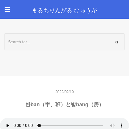
まるちりんがる ひゅうが
☰
2022/02/19
반ban（半、班）と방bang（房）