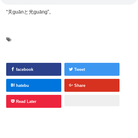
“关guānと光guāng”。
facebook
Tweet
hatebu
Share
Read Later