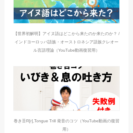
【世界初解明】アイヌ語はどこから来たのか来たのか？ /
インドヨーロッパ語族・オーストロネシア語族クレオー
ル言語理論（YouTube動画復習用）
巻き舌R[r],Tongue Trill 発音のコツ（YouTube動画の復習
用）