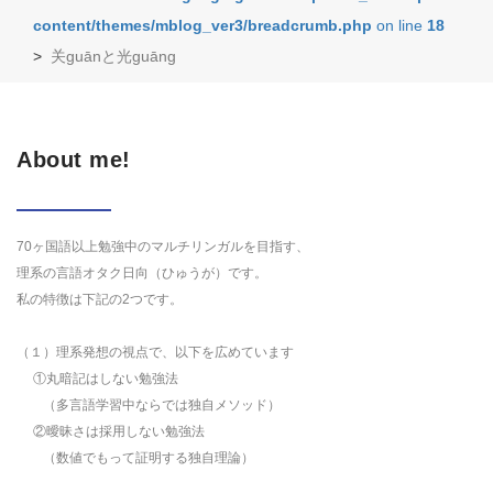
content/themes/mblog_ver3/breadcrumb.php
on line
18
>
关guānと光guāng
About me!
70ヶ国語以上勉強中のマルチリンガルを目指す、
理系の言語オタク日向（ひゅうが）です。
私の特徴は下記の2つです。
（１）理系発想の視点で、以下を広めています
①丸暗記はしない勉強法
（多言語学習中ならでは独自メソッド）
②曖昧さは採用しない勉強法
（数値でもって証明する独自理論）