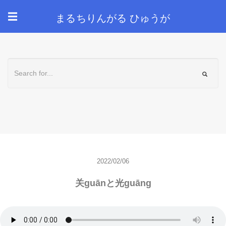
まるちりんがる ひゅうが
☰
2022/02/06
关guānと光guāng