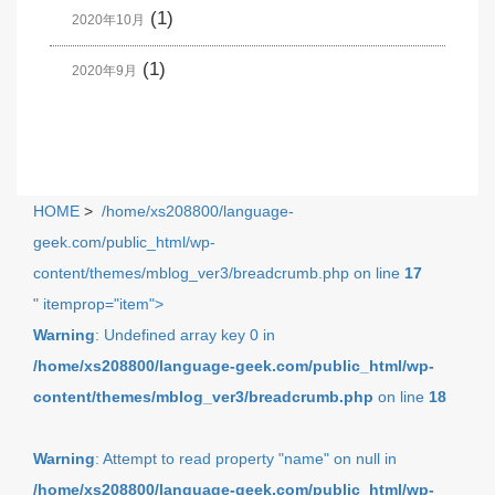
(1)
2020年10月
(1)
2020年9月
HOME
>
/home/xs208800/language-
geek.com/public_html/wp-
content/themes/mblog_ver3/breadcrumb.php on line
17
" itemprop="item">
Warning
: Undefined array key 0 in
/home/xs208800/language-geek.com/public_html/wp-
content/themes/mblog_ver3/breadcrumb.php
on line
18
Warning
: Attempt to read property "name" on null in
/home/xs208800/language-geek.com/public_html/wp-