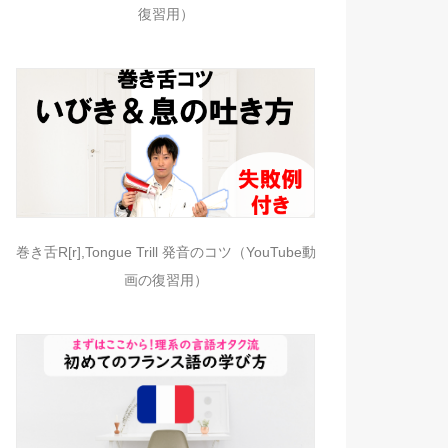
復習用）
巻き舌R[r],Tongue Trill 発音のコツ（YouTube動
画の復習用）