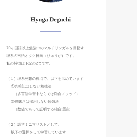
Hyuga Deguchi
70ヶ国語以上勉強中のマルチリンガルを目指す、
理系の言語オタク日向（ひゅうが）です。
私の特徴は下記の2つです。
（１）理系発想の視点で、以下を広めています
①丸暗記はしない勉強法
（多言語学習中ならでは独自メソッド）
②曖昧さは採用しない勉強法
（数値でもって証明する独自理論）
（２）語学ミニマリストとして、
以下の選択をして学習しています