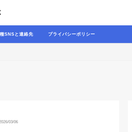
が
Written by 理系の言語オタク 出口日向
種SNSと連絡先
プライバシーポリシー
2026/03/06