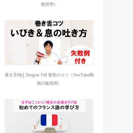
復習用）
巻き舌R[r],Tongue Trill 発音のコツ（YouTube動
画の復習用）