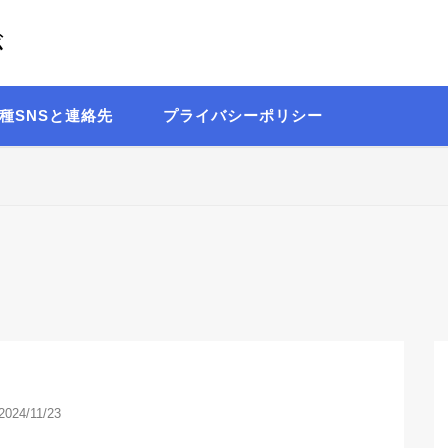
が
Written by 理系の言語オタク 出口日向
種SNSと連絡先
プライバシーポリシー
2024/11/23