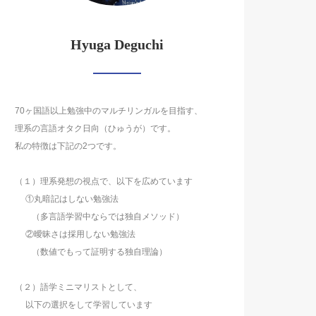
Hyuga Deguchi
70ヶ国語以上勉強中のマルチリンガルを目指す、
理系の言語オタク日向（ひゅうが）です。
私の特徴は下記の2つです。
（１）理系発想の視点で、以下を広めています
①丸暗記はしない勉強法
（多言語学習中ならでは独自メソッド）
②曖昧さは採用しない勉強法
（数値でもって証明する独自理論）
（２）語学ミニマリストとして、
以下の選択をして学習しています