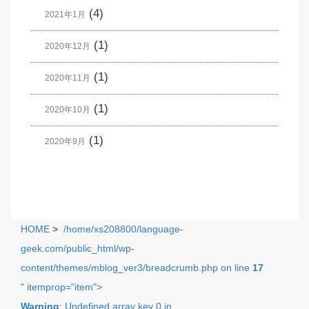
(4)
2021年1月
(1)
2020年12月
(1)
2020年11月
(1)
2020年10月
(1)
2020年9月
HOME
>
/home/xs208800/language-
geek.com/public_html/wp-
content/themes/mblog_ver3/breadcrumb.php on line
17
" itemprop="item">
Warning
: Undefined array key 0 in