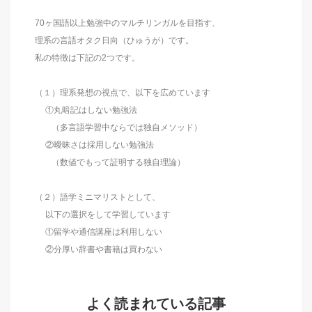
70ヶ国語以上勉強中のマルチリンガルを目指す、
理系の言語オタク日向（ひゅうが）です。
私の特徴は下記の2つです。
（１）理系発想の視点で、以下を広めています
①丸暗記はしない勉強法
（多言語学習中ならでは独自メソッド）
②曖昧さは採用しない勉強法
（数値でもって証明する独自理論）
（２）語学ミニマリストとして、
以下の選択をして学習しています
①留学や通信講座は利用しない
②分厚い辞書や書籍は買わない
よく読まれている記事