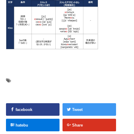
facebook
Tweet
hatebu
Share