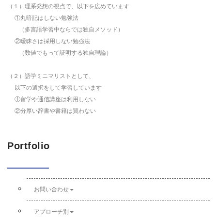
（１）理系発想の視点で、以下を広めています
①丸暗記はしない勉強法
（多言語学習中ならでは独自メソッド）
②曖昧さは採用しない勉強法
（数値でもって証明する独自理論）
（２）語学ミニマリストとして、
以下の選択をして学習しています
①留学や通信講座は利用しない
②分厚い辞書や書籍は買わない
Portfolio
お問い合わせ
アプローチ別