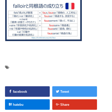
facebook
Tweet
hatebu
Share