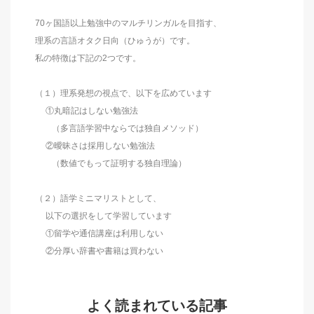
70ヶ国語以上勉強中のマルチリンガルを目指す、
理系の言語オタク日向（ひゅうが）です。
私の特徴は下記の2つです。
（１）理系発想の視点で、以下を広めています
①丸暗記はしない勉強法
（多言語学習中ならでは独自メソッド）
②曖昧さは採用しない勉強法
（数値でもって証明する独自理論）
（２）語学ミニマリストとして、
以下の選択をして学習しています
①留学や通信講座は利用しない
②分厚い辞書や書籍は買わない
よく読まれている記事