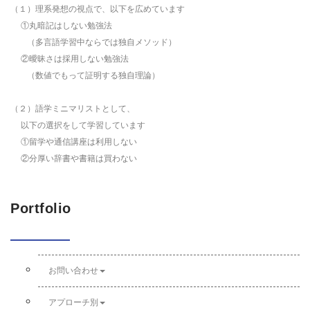
（１）理系発想の視点で、以下を広めています
①丸暗記はしない勉強法
（多言語学習中ならでは独自メソッド）
②曖昧さは採用しない勉強法
（数値でもって証明する独自理論）
（２）語学ミニマリストとして、
以下の選択をして学習しています
①留学や通信講座は利用しない
②分厚い辞書や書籍は買わない
Portfolio
お問い合わせ
アプローチ別