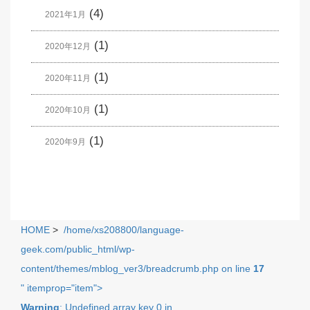
(4)
2021年1月
(1)
2020年12月
(1)
2020年11月
(1)
2020年10月
(1)
2020年9月
HOME
>
/home/xs208800/language-
geek.com/public_html/wp-
content/themes/mblog_ver3/breadcrumb.php on line
17
" itemprop="item">
Warning
: Undefined array key 0 in