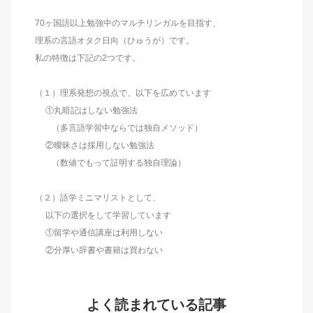
70ヶ国語以上勉強中のマルチリンガルを目指す、
理系の言語オタク日向（ひゅうが）です。
私の特徴は下記の2つです。
（１）理系発想の視点で、以下を広めています
①丸暗記はしない勉強法
（多言語学習中ならでは独自メソッド）
②曖昧さは採用しない勉強法
（数値でもって証明する独自理論）
（２）語学ミニマリストとして、
以下の選択をして学習しています
①留学や通信講座は利用しない
②分厚い辞書や書籍は買わない
よく読まれている記事