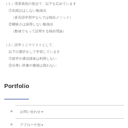
（１）理系発想の視点で、以下を広めています
①丸暗記はしない勉強法
（多言語学習中ならでは独自メソッド）
②曖昧さは採用しない勉強法
（数値でもって証明する独自理論）
（２）語学ミニマリストとして、
以下の選択をして学習しています
①留学や通信講座は利用しない
②分厚い辞書や書籍は買わない
Portfolio
お問い合わせ
アプローチ別