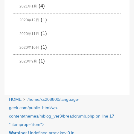
(4)
2021年1月
(1)
2020年12月
(1)
2020年11月
(1)
2020年10月
(1)
2020年9月
HOME
>
/home/xs208800/language-
geek.com/public_html/wp-
content/themes/mblog_ver3/breadcrumb.php on line
17
" itemprop="item">
Warning
: Undefined array key 0 in