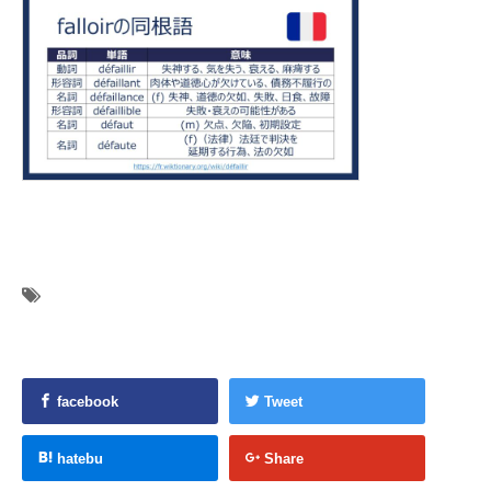
facebook
Tweet
hatebu
Share