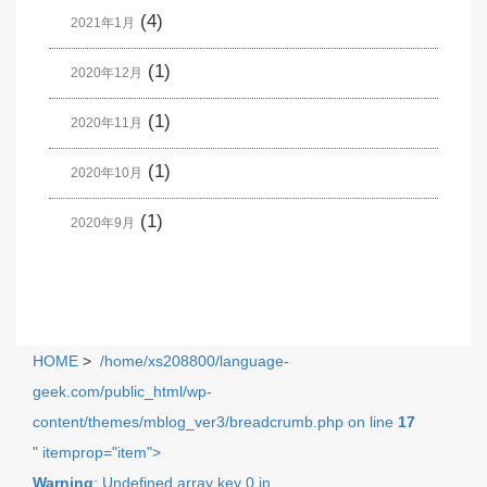
(4)
2021年1月
(1)
2020年12月
(1)
2020年11月
(1)
2020年10月
(1)
2020年9月
HOME
>
/home/xs208800/language-
geek.com/public_html/wp-
content/themes/mblog_ver3/breadcrumb.php on line
17
" itemprop="item">
Warning
: Undefined array key 0 in