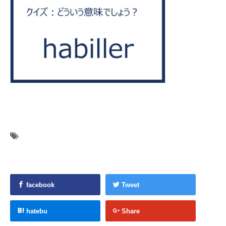
facebook
Tweet
hatebu
Share