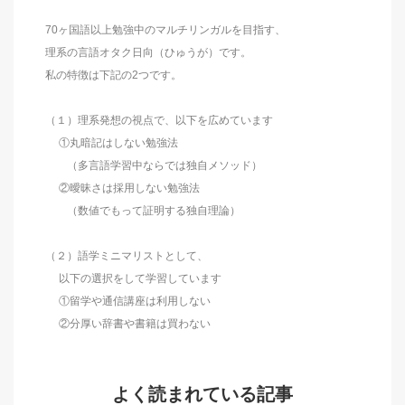
70ヶ国語以上勉強中のマルチリンガルを目指す、
理系の言語オタク日向（ひゅうが）です。
私の特徴は下記の2つです。
（１）理系発想の視点で、以下を広めています
①丸暗記はしない勉強法
（多言語学習中ならでは独自メソッド）
②曖昧さは採用しない勉強法
（数値でもって証明する独自理論）
（２）語学ミニマリストとして、
以下の選択をして学習しています
①留学や通信講座は利用しない
②分厚い辞書や書籍は買わない
よく読まれている記事