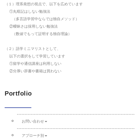
（１）理系発想の視点で、以下を広めています
①丸暗記はしない勉強法
（多言語学習中ならでは独自メソッド）
②曖昧さは採用しない勉強法
（数値でもって証明する独自理論）
（２）語学ミニマリストとして、
以下の選択をして学習しています
①留学や通信講座は利用しない
②分厚い辞書や書籍は買わない
Portfolio
お問い合わせ
アプローチ別