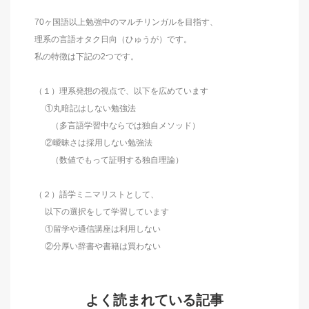
70ヶ国語以上勉強中のマルチリンガルを目指す、
理系の言語オタク日向（ひゅうが）です。
私の特徴は下記の2つです。
（１）理系発想の視点で、以下を広めています
①丸暗記はしない勉強法
（多言語学習中ならでは独自メソッド）
②曖昧さは採用しない勉強法
（数値でもって証明する独自理論）
（２）語学ミニマリストとして、
以下の選択をして学習しています
①留学や通信講座は利用しない
②分厚い辞書や書籍は買わない
よく読まれている記事