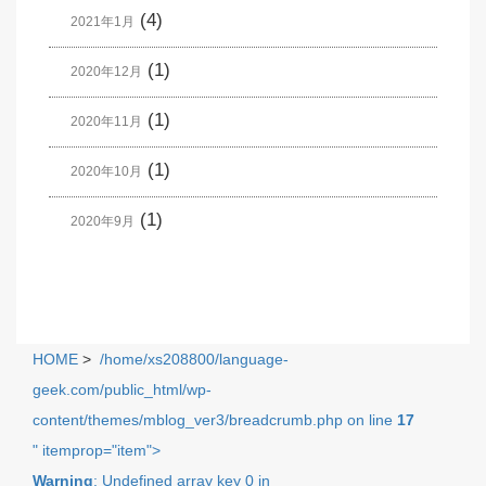
(4)
2021年1月
(1)
2020年12月
(1)
2020年11月
(1)
2020年10月
(1)
2020年9月
HOME
>
/home/xs208800/language-
geek.com/public_html/wp-
content/themes/mblog_ver3/breadcrumb.php on line
17
" itemprop="item">
Warning
: Undefined array key 0 in