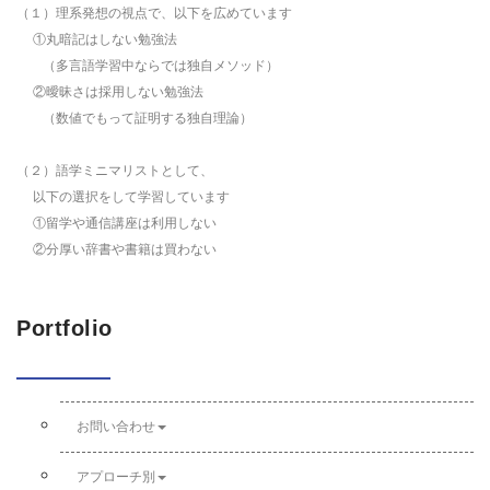
（１）理系発想の視点で、以下を広めています
①丸暗記はしない勉強法
（多言語学習中ならでは独自メソッド）
②曖昧さは採用しない勉強法
（数値でもって証明する独自理論）
（２）語学ミニマリストとして、
以下の選択をして学習しています
①留学や通信講座は利用しない
②分厚い辞書や書籍は買わない
Portfolio
お問い合わせ
アプローチ別