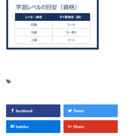
facebook
Tweet
hatebu
Share