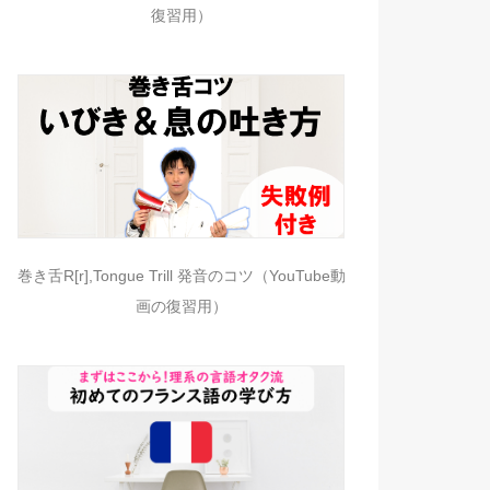
復習用）
巻き舌R[r],Tongue Trill 発音のコツ（YouTube動
画の復習用）