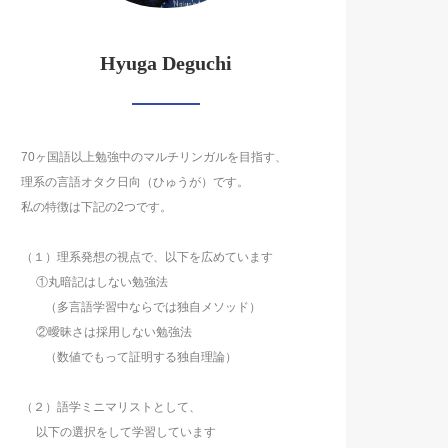
Hyuga Deguchi
70ヶ国語以上勉強中のマルチリンガルを目指す、
理系の言語オタク日向（ひゅうが）です。
私の特徴は下記の2つです。
（１）理系発想の視点で、以下を広めています
①丸暗記はしない勉強法
（多言語学習中ならでは独自メソッド）
②曖昧さは採用しない勉強法
（数値でもって証明する独自理論）
（２）語学ミニマリストとして、
以下の選択をして学習しています