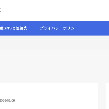
が
Written by 理系の言語オタク 出口日向
種SNSと連絡先
プライバシーポリシー
2026/03/09